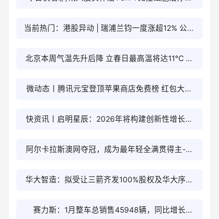
物开发商新景智源
当前热门：港股异动 | 瑞浦兰钧一度涨超12% 公司
成立以来首次实现盈利
北京本周气温先升后降 立春日最高温将达11℃ 每
日观察
微动态丨腾讯元宝登顶苹果商店免费榜 红包大战
推动AI应用加速落地
快资讯丨启明星辰：2026年将构建创新性增长曲
线 聚焦于“AI+”等四大技术领域
阿尔卡拉斯澳网夺冠，成为最年轻全满贯得主-信
息
华大智造：拟受让三箭齐发100%股权及华大序风
100%股权|最新快讯
赛力斯：1月整车总销售45948辆，同比增长