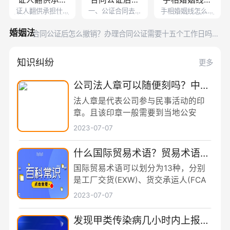
指的都有哪些内容？
央行公开市场开展2149亿元7天期逆回购操作
手相婚姻线怎么看
证人翻供承担什么
一、公证合同去哪
多哈世乒赛：林诗栋/蒯曼轻松晋级 混双8强赛将上演两场
么看是二婚？
什么法律责
么撤销？办理
是二婚?手相婚姻线
法律责任?根据法律
里公证合同公证在
中日对决
证人翻供承担什么法律责任？民事纠纷亲戚可以作证吗？_
是反映婚姻状况的
规定，证人翻供只
在本人所在地的公
手相决定一个
线条。如果两条
任？民事纠纷
有在构成伪证罪
合同公证需要
证处即可办理。
婚姻法
每日头条
合同公证后怎么撤销？办理合同公证需要十五个工作日吗？
天天观焦点
手相婚姻线怎么看是二婚？手相决定一个人的婚姻吗？
人的婚姻吗？
亲戚可以作证
十五个工作日
中华人民共和国反家庭暴力法第二条的内容是什么？冷暴力
知识纠纷
更多
吗？_每日头条
吗？ 天天观焦
指的都有哪些内容？
央行公开市场开展2149亿元7天期逆回购操作
点
公司法人章可以随便刻吗？中华
人民共和国公司法第三条的内容
法人章是代表公司参与民事活动的印
是什么？ 天天热闻
章。且该印章一般需要到当地公安
2023-07-07
什么国际贸易术语？贸易术语在
国际贸易中起着积极的作用主要
国际贸易术语可以划分为13种，分别
表现在哪几个方面？_视点
是工厂交货(EXW)、货交承运人(FCA
2023-07-07
发现甲类传染病几小时内上报？