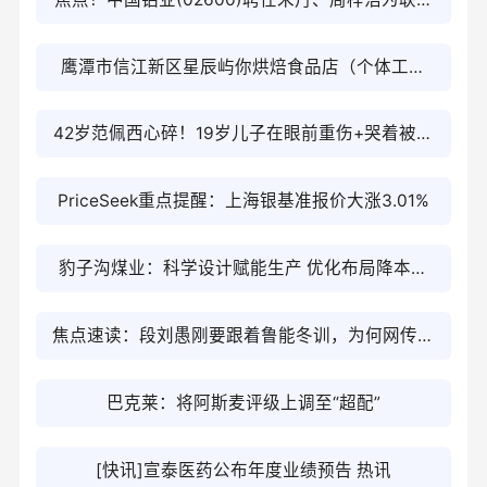
公司秘书
鹰潭市信江新区星辰屿你烘焙食品店（个体工商
户）成立 注册资本1万人民币
42岁范佩西心碎！19岁儿子在眼前重伤+哭着被抬
走 拦下担架送安慰 信息
PriceSeek重点提醒：上海银基准报价大涨3.01%
豹子沟煤业：科学设计赋能生产 优化布局降本增
效
焦点速读：段刘愚刚要跟着鲁能冬训，为何网传他
要去津门虎，背后原因找到了
巴克莱：将阿斯麦评级上调至“超配”
[快讯]宣泰医药公布年度业绩预告 热讯