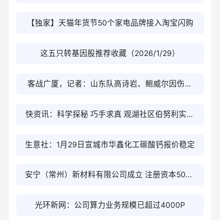
【独家】天猫年货节50个家电品牌接入淘宝闪购
这五只转基因股推荐收藏（2026/1/29）
客战广厦，记者：山东队高诗岩、鲍威尔因伤缺
席；珀塞尔复出-今日精选
快资讯：科学探秘 巧手求真 观湖社区伯努利实验
点亮青少年科学梦
生意社：1月29日宣城市华鑫化工碳酸钙报价稳定
安宁（常州）新材料有限公司成立 注册资本5000
万人民币_最新消息
光环新网：公司算力业务规模已超过4000P