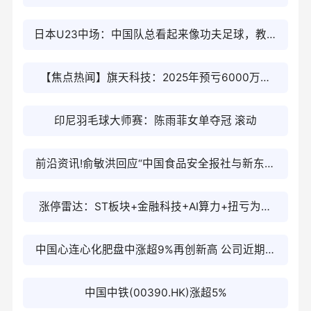
方集团股份有限公司”
日本U23中场：中国队总看起来像功夫足球，教练
让我们要11人完赛
【焦点热闻】旗天科技：2025年预亏6000万至
9500万元
印尼羽毛球大师赛：陈雨菲女单夺冠 滚动
前沿资讯!俞敏洪回应“中国食品安全报社与新东方
存在股权投资关系”：严重失实，纯属谣言
涨停雷达：ST板块+金融科技+AI算力+扭亏为盈
*ST仁东触及涨停
中国心连心化肥盘中涨超9%再创新高 公司近期密
集回购股份
中国中铁(00390.HK)涨超5%