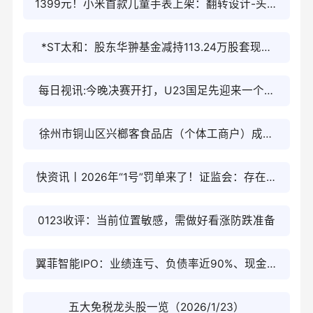
1399元！小米首款儿童手表上架：翻转设计-头条
焦点
*ST太和：股东华翀基金减持113.24万股套现超
1212万元
每日视讯:今晚决赛开打，U23国足先迎来一个重
大利好消息，取胜日本队有戏
徐州市铜山区兴榔客食品店（个体工商户）成立
注册资本2万人民币 重点聚焦
快资讯丨2026年“1号”罚单来了！证监会：存在操
纵主观意图！罚没超10亿元！
0123收评：当前位置敏感，需做好看涨防跌准备
翼菲智能IPO：业绩连亏、负债率近90%、现金流
呈重压 研发占比年年走低营销开支高增
五大免税龙头股一览（2026/1/23）