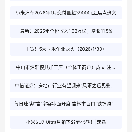
104.85%
小米汽车2026年1月交付量超39000台_焦点热文
最新：2025年个税收入1.62万亿，增长11.5%
干货！5大玉米企业龙头（2026/1/30）
中山市炜轩模具加工店（个体工商户）成立 注册
资本3万人民币
中信证券：房地产行业有望迎来“风雨之后见彩虹”
的复苏新阶段
每日速读!“吉”字宴冰面开席 吉林市百口“铁锅炖”免
费飨客
小米SU7 Ultra月销下滑至45辆！|速递