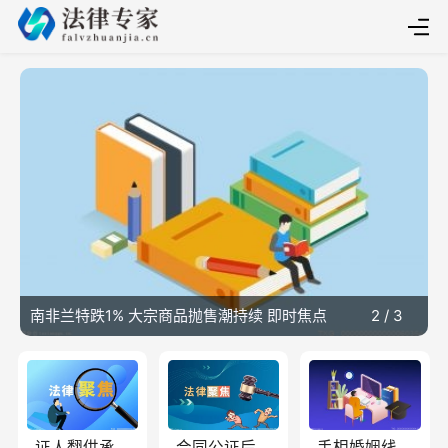
南非兰特跌1% 大宗商品抛售潮持续 即时焦点
2
/
3
中华人民共和国反家庭暴力法第二条的内容是什么？冷暴力
手相婚姻线怎
证人翻供承担
合同公证后怎