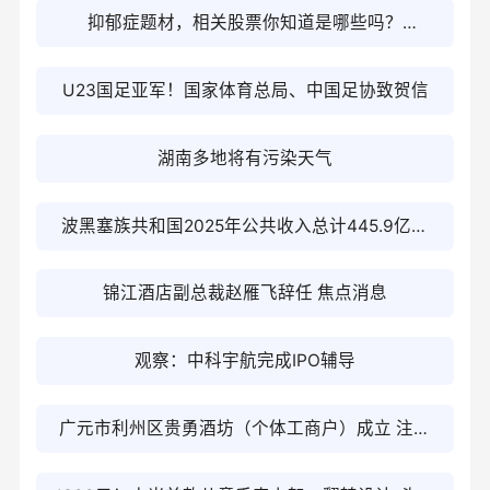
抑郁症题材，相关股票你知道是哪些吗？
（2026/1/23）-重点聚焦
U23国足亚军！国家体育总局、中国足协致贺信
湖南多地将有污染天气
波黑塞族共和国2025年公共收入总计445.9亿马
克，同比增长10%
锦江酒店副总裁赵雁飞辞任 焦点消息
观察：中科宇航完成IPO辅导
广元市利州区贵勇酒坊（个体工商户）成立 注册
资本10万人民币