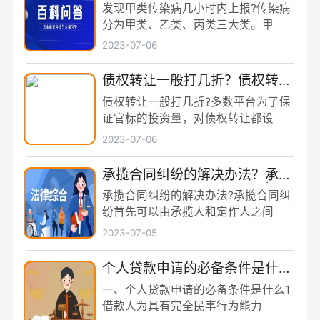
工作期间得了传染病算不算工
发现甲类传染病几小时内上报?传染病
伤？
分为甲类、乙类、丙类三大类。甲
2023-07-06
债权转让一般打几折？债权转让
合法吗？
债权转让一般打几折?多数平台为了保
证官标的投资量，对债权转让都设
2023-07-06
承揽合同纠纷的解决办法？承揽
合同质保期一般多长时间？|环球
承揽合同纠纷的解决办法?承揽合同纠
看点
纷首先可以由承揽人和定作人之间
2023-07-05
个人贷款申请的必备条件是什
么？申请贷款的流程是什么？
一、个人贷款申请的必备条件是什么1
借款人为具有完全民事行为能力