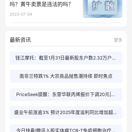
吗？黄牛卖票是违法的吗？
2023-07-04
最新资讯
更多
钱江摩托：截至1月31日最新股东户数2.32万户，
较上期增加0.92%|每日消息
南非兰特跌1% 大宗商品抛售潮持续 即时焦点
PriceSeek提醒：东营华联丙烯报价下调20元|速
递
盛业午前涨逾3% 预计2025年度溢利同比增加超过
20%
今日快看!腾讯入股实体瘤TCR-T免疫细胞治疗药