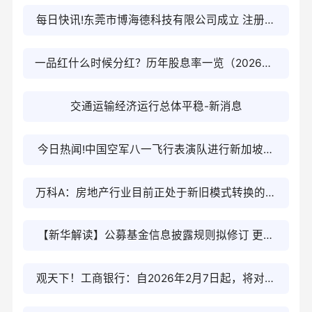
每日快讯!东莞市博海德科技有限公司成立 注册资
本200万人民币
一品红什么时候分红？历年股息率一览（2026年1
月31日）-焦点要闻
交通运输经济运行总体平稳-新消息
今日热闻!中国空军八一飞行表演队进行新加坡航
展适应性训练
万科A：房地产行业目前正处于新旧模式转换的重
要时期 滚动
【新华解读】公募基金信息披露规则拟修订 更加
突出“以投资者为本”的理念 每日讯息
观天下！工商银行：自2026年2月7日起，将对如
意金积存业务进行限额管理