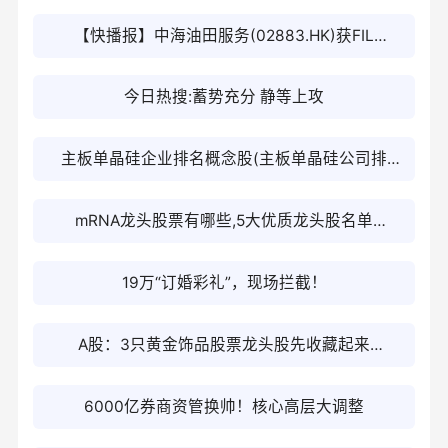
【快播报】中海油田服务(02883.HK)获FIL
Limited增持157.4万股
今日热搜:蓄势充分 静等上攻
主板单晶硅企业排名概念股(主板单晶硅公司排
名)_播报
mRNA龙头股票有哪些,5大优质龙头股名单
（2026/1/23）_每日消息
19万“订婚彩礼”，现场拦截！
A股：3只黄金饰品股票龙头股先收藏起来
（2026/1/23）
6000亿券商资管换帅！核心高层大调整