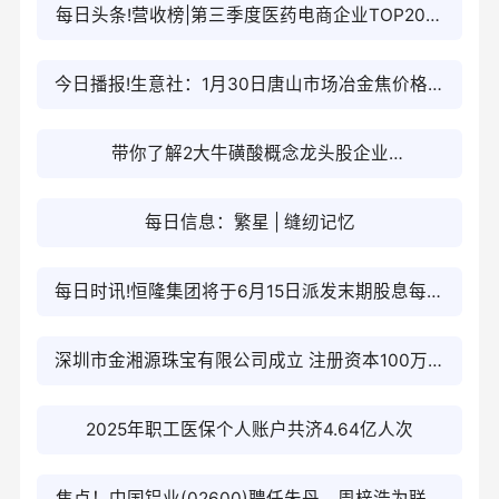
每日头条!营收榜|第三季度医药电商企业TOP20排
行榜一览！
今日播报!生意社：1月30日唐山市场冶金焦价格暂
稳运行
带你了解2大牛磺酸概念龙头股企业
（2026/1/30）
每日信息：繁星 | 缝纫记忆
每日时讯!恒隆集团将于6月15日派发末期股息每股
0.65港元
深圳市金湘源珠宝有限公司成立 注册资本100万人
民币
2025年职工医保个人账户共济4.64亿人次
焦点！中国铝业(02600)聘任朱丹、周梓浩为联席