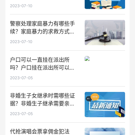
消息
2023-07-10
警察处理家庭暴力有哪些手
续？家庭暴力的求救方式是
什么？_时讯
2023-07-10
户口可以一直挂在派出所
吗？户口挂在派出所可以办
身份证吗？ 快看
2023-07-05
非婚生子女继承时需哪些证
据？非婚生子继承需要亲子
鉴定吗？|焦点速讯
2023-07-05
代抢演唱会票拿佣金犯法