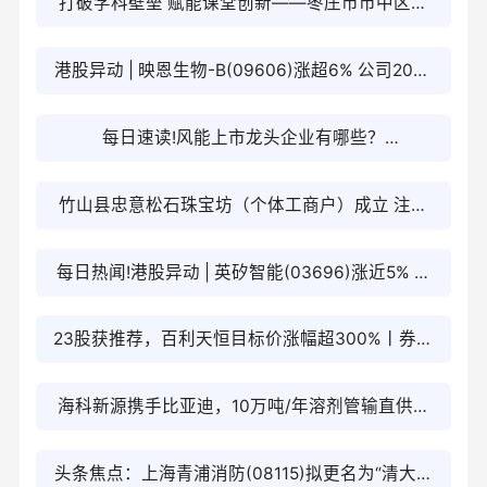
打破学科壁垒 赋能课堂创新——枣庄市市中区西
王庄镇中心小学教师跨学科主题教学培训圆满收官
港股异动 | 映恩生物-B(09606)涨超6% 公司2026
年临床数据有望密集读出 热门
每日速读!风能上市龙头企业有哪些？
（2026/1/27）
竹山县忠意松石珠宝坊（个体工商户）成立 注册
资本1万人民币
每日热闻!港股异动 | 英矽智能(03696)涨近5% 与
齐鲁制药达成逾9.31亿港元药物研发合作
23股获推荐，百利天恒目标价涨幅超300%丨券商
评级观察_焦点观察
海科新源携手比亚迪，10万吨/年溶剂管输直供，
3年长约能否对冲价格战？_短讯
头条焦点：上海青浦消防(08115)拟更名为“清大东