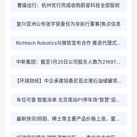
曹操出行：杭州优行完成收购蔚星科技全部股权
复兴亚洲公布张宇获委任为非执行董事|焦点信息
Richtech Robotics与微软宣布合作 推进代理式AI
在现实机器人应用中的发展
中新集团：截至1月20日公司股东人数为21697户
今日热讯
【环球财经】中企承建坦桑尼亚达港石油储罐项目
基础工程完工-焦点
车位可查 智能派单 北京南站P1停车场“智慧”迎春
运|每日热闻
最新快讯!钨钼、稀土等主要产品价格上涨，厦门
钨业2025年净利润同比增长35.08%