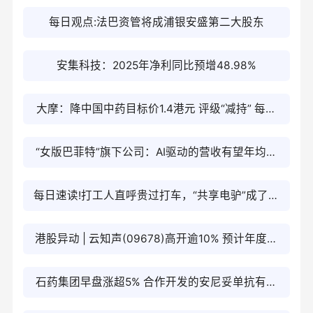
每日观点:法巴资管将成浦银安盛第二大股东
安集科技：2025年净利同比预增48.98%
大摩：降中国中药目标价1.4港元 评级“减持” 每日
看点
“女版巴菲特”旗下公司：AI驱动的营收有望年均增
长105%至2030年的9000亿美元 每日报道
每日速读!打工人直呼贵过打车，“共享电驴”成了县
城最大出行刺客
港股异动 | 云知声(09678)高开逾10% 预计年度实
现大模型相关业务收入同比增长约1057%至
石药集团早盘涨超5% 合作开发的安尼妥单抗有关
1095%
临床研究结果发表于《肿瘤学年鉴》_每日资讯